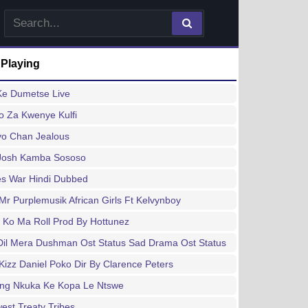
 Playing
Ke Dumetse Live
o Za Kwenye Kulfi
o Chan Jealous
Josh Kamba Sososo
es War Hindi Dubbed
Mr Purplemusik African Girls Ft Kelvynboy
 Ko Ma Roll Prod By Hottunez
Dil Mera Dushman Ost Status Sad Drama Ost Status
Kizz Daniel Poko Dir By Clarence Peters
ng Nkuka Ke Kopa Le Ntswe
est Treaty Tribes