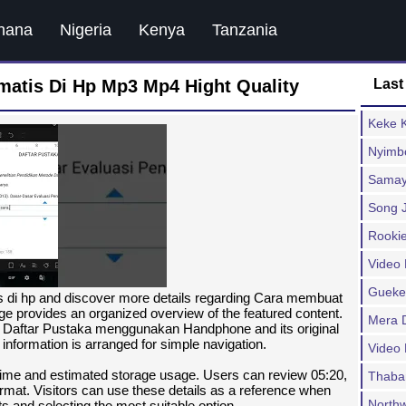
hana
Nigeria
Kenya
Tanzania
atis Di Hp Mp3 Mp4 Hight Quality
Last
Keke 
Nyimb
Samay
Song 
Rooki
Video 
Gueke
s di hp and discover more details regarding Cara membuat
provides an organized overview of the featured content.
Mera 
t Daftar Pustaka menggunakan Handphone and its original
information is arranged for simple navigation.
Video 
 time and estimated storage usage. Users can review 05:20,
Thaba
rmat. Visitors can use these details as a reference when
Northw
s and selecting the most suitable option.