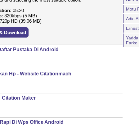
Motu P
ation:
05:20
o:
320kbps (5 MB)
Adio A
720p HD (39.06 MB)
Ernest
 & Download
Yadda
Farko
Daftar Pustaka Di Android
an Hp - Website Citationmach
Citation Maker
Rapi Di Wps Office Android