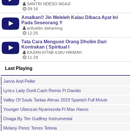
SANTRI NDESO NGAJI
09:16
Amalkan!! Jin Meleleh Kalau Dibaca Ayat Ini
Pada Seseorang Y
arifuddin dahaming
12:25
Tata Cara Mengusir Orang Dholim Dari
Kontrakan ( Spiritual I
KAJIAN KITAB ILMU HIKMAH
11:29
Last Playing
Jarvis And Peller
Lyrics Lady Donli Cash Remix Ft Davido
Valley Of Souls Tantas Almas 2019 Spanish Full Movie
Younger Ubenzan Nyamezela Ft Max Havoc
Onaga By Tim Godfrey Instrumental
Melany Perez Torres Tetona